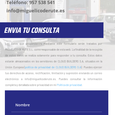
Teléfono: 957 538 541
info@miguelicoderute.es
ENVIA TU CONSULTA
Los datos que proporciones mediante este formulario serán tratados por
MIGUELICO DE RUTE S.L. como responsable de esta web. La finalidad de la recogida
de estos datos se realiza solamente para responder a tu consulta. Estos datos
estarán almacenados en los servidores de CLOUD BUILDERS S.A, situados en la
Unión Europea (
política de privacidad de CLOUD BUILDERS S.A
). Puedes ejercer
tus derechos de acceso, rectificación, limitación y supresión enviando un correo
electrónico a info@miguelicoderute.es. Puedes consultar la información
completa y detallada sobre privacidad en mi
Política de privacidad
.