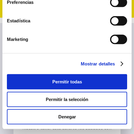
Preferencias
Estadística
Marketing
PREGUNTAS FRECUENTES
Mostrar detalles
A continuación mostramos algunas de las
preguntas y dudas más frecuentes de nuestros
Permitir todas
clientes.
Permitir la selección
ABRÍS LOS FINES DE
SEMANA?
Denegar
Nuestro taller está abierto los Sábados con