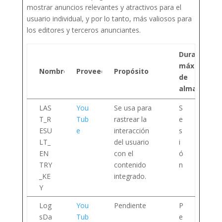
mostrar anuncios relevantes y atractivos para el
usuario individual, y por lo tanto, más valiosos para
los editores y terceros anunciantes.
Duración
máxima
Nombre
Proveedor
Propósito
de
almacenam
LAS
You
Se usa para
S
T_R
Tub
rastrear la
e
ESU
e
interacción
s
LT_
del usuario
i
EN
con el
ó
TRY
contenido
n
_KE
integrado.
Y
Log
You
Pendiente
P
sDa
Tub
e