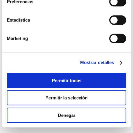
les haya proporcionado o que hayan recopilado a
Preferencias
partir del uso que haya hecho de sus servicios.
Estadística
Las cookies son pequeños archivos de texto que las
páginas web pueden utilizar para hacer más eficiente la
experiencia del usuario.
Marketing
La ley afirma que podemos almacenar cookies en su
dispositivo si son estrictamente necesarias para el
Mostrar detalles
funcionamiento de esta página. Para todos los demás
tipos de cookies necesitamos su permiso.
Permitir todas
Esta página utiliza tipos diferentes de cookies. Algunas
cookies son colocadas por servicios de terceros que
aparecen en nuestras páginas.
Permitir la selección
En cualquier momento puede cambiar o retirar su
Denegar
consentimiento desde la Declaración de cookies en
nuestro sitio web.