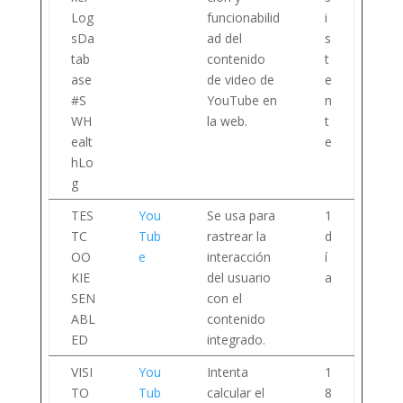
Log
funcionabilid
i
sDa
ad del
s
tab
contenido
t
ase
de video de
e
#S
YouTube en
n
WH
la web.
t
ealt
e
hLo
g
TES
You
Se usa para
1
TC
Tub
rastrear la
d
OO
e
interacción
í
KIE
del usuario
a
SEN
con el
ABL
contenido
ED
integrado.
VISI
You
Intenta
1
TO
Tub
calcular el
8