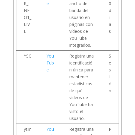
R_I
e
ancho de
0
NF
banda del
d
O1_
usuario en
í
LIV
páginas con
a
E
vídeos de
s
YouTube
integrados.
YSC
You
Registra una
S
Tub
identificació
e
e
n única para
s
mantener
i
estadísticas
ó
de qué
n
vídeos de
YouTube ha
visto el
usuario.
yt.in
You
Registra una
P