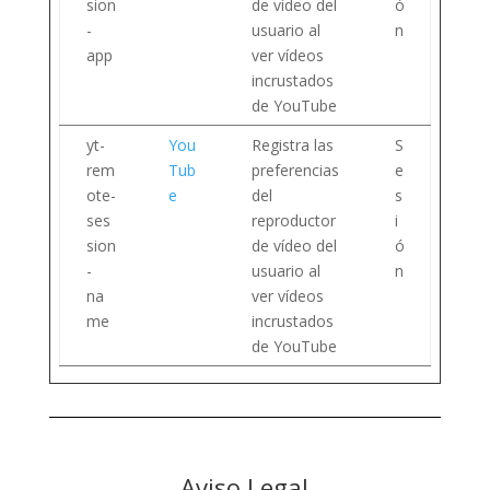
sion
de vídeo del
ó
-
usuario al
n
app
ver vídeos
incrustados
de YouTube
yt-
You
Registra las
S
rem
Tub
preferencias
e
ote-
e
del
s
ses
reproductor
i
sion
de vídeo del
ó
-
usuario al
n
na
ver vídeos
me
incrustados
de YouTube
Aviso Legal