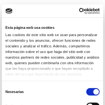
Rechazar
Esta página web usa cookies
Las cookies de este sitio web se usan para personalizar
el contenido y los anuncios, ofrecer funciones de redes
sociales y analizar el tráfico. Además, compartimos
Política de Cookies
información sobre el uso que haga del sitio web con
nuestros partners de redes sociales, publicidad y análisis
web, quienes pueden combinarla con otra información
Esta página web usa cookies. Las cookies de este sitio
que les haya proporcionado o que hayan recopilado a
web se usan para personalizar el contenido y los
partir del uso que haya hecho de sus servicios.
anuncios, ofrecer funciones de redes sociales y
analizar el tráfico. Además, compartimos información
Selección
sobre el uso que haga del sitio web con nuestros
Necesarias
de
partners de redes sociales, publicidad y análisis web,
consentimiento
quienes pueden combinarla con otra información que