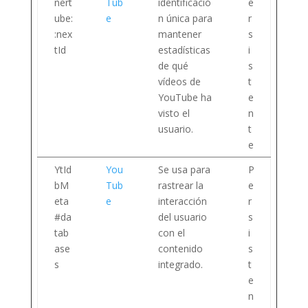
nert
Tub
identificació
e
ube:
e
n única para
r
:nex
mantener
s
tId
estadísticas
i
de qué
s
vídeos de
t
YouTube ha
e
visto el
n
usuario.
t
e
YtId
You
Se usa para
P
bM
Tub
rastrear la
e
eta
e
interacción
r
#da
del usuario
s
tab
con el
i
ase
contenido
s
s
integrado.
t
e
n