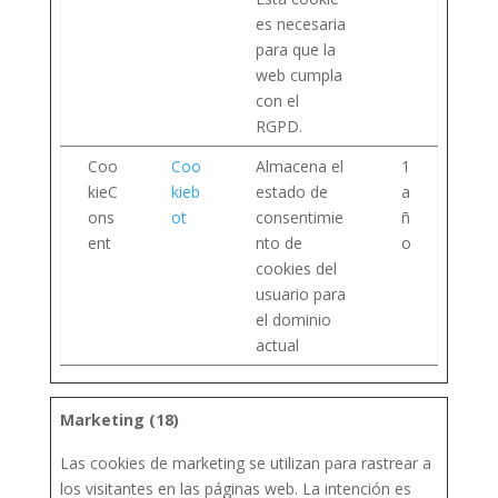
es necesaria
para que la
web cumpla
con el
RGPD.
Coo
Coo
Almacena el
1
kieC
kieb
estado de
a
ons
ot
consentimie
ñ
ent
nto de
o
cookies del
usuario para
el dominio
actual
Marketing (18)
Las cookies de marketing se utilizan para rastrear a
los visitantes en las páginas web. La intención es