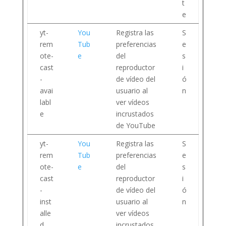
t
e
yt-
You
Registra las
S
rem
Tub
preferencias
e
ote-
e
del
s
cast
reproductor
i
-
de vídeo del
ó
avai
usuario al
n
labl
ver vídeos
e
incrustados
de YouTube
yt-
You
Registra las
S
rem
Tub
preferencias
e
ote-
e
del
s
cast
reproductor
i
-
de vídeo del
ó
inst
usuario al
n
alle
ver vídeos
d
incrustados