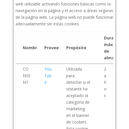
web utilizable activando funciones básicas como la
navegación en la página y el acceso a áreas seguras
de la página web. La página web no puede funcionar
adecuadamente sin estas cookies.
Duración
máxima
Nombre
Proveedor
Propósito
de
almacenam
CO
You
Utilizada
2
NSE
Tub
para
a
NT
e
detectar si el
ñ
visitante ha
o
aceptado la
s
categoría de
marketing
en el banner
de cookies.
Esta cookie