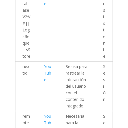
tab
e
r
ase
s
V2:V
i
#||
s
Log
t
sRe
e
que
n
stsS
t
tore
e
nex
You
Se usa para
S
tId
Tub
rastrear la
e
e
interacción
s
del usuario
i
con el
ó
contenido
n
integrado.
rem
You
Necesaria
S
ote
Tub
para la
e