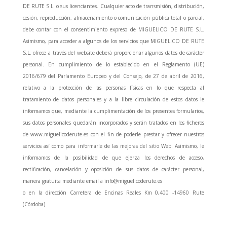
DE RUTE S.L. o sus licenciantes. Cualquier acto de transmisión, distribución,
cesión, reproducción, almacenamiento o comunicación pública total o parcial,
debe contar con el consentimiento expreso de MIGUELICO DE RUTE S.L.
Asimismo, para acceder a algunos de los servicios que MIGUELICO DE RUTE
S.L. ofrece a través del website deberá proporcionar algunos datos de carácter
personal. En cumplimiento de lo establecido en el Reglamento (UE)
2016/679 del Parlamento Europeo y del Consejo, de 27 de abril de 2016,
relativo a la protección de las personas físicas en lo que respecta al
tratamiento de datos personales y a la libre circulación de estos datos le
informamos que, mediante la cumplimentación de los presentes formularios,
sus datos personales quedarán incorporados y serán tratados en los ficheros
de www.miguelicoderute.es con el fin de poderle prestar y ofrecer nuestros
servicios así como para informarle de las mejoras del sitio Web. Asimismo, le
informamos de la posibilidad de que ejerza los derechos de acceso,
rectificación, cancelación y oposición de sus datos de carácter personal,
manera gratuita mediante email a info@miguelicoderute.es
o en la dirección Carretera de Encinas Reales Km 0,400 -14960 Rute
(Córdoba).