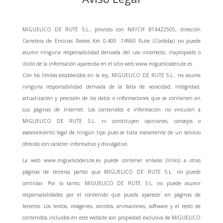
MIGUELICO DE RUTE S.L., provisto con NIF/CIF B14422505, dirección
Carretera de Encinas Reales Km 0,400 -14960 Rute (Córdoba) no puede
asumir ninguna responsabilidad derivada del uso incorrecto, inapropiado o
ilícito de la información aparecida en el sitio web www.miguelicoderute.es
Con los límites establecidos en la ley, MIGUELICO DE RUTE S.L.. no asume
ninguna responsabilidad derivada de la falta de veracidad, integridad,
actualización y precisión de los datos o informaciones que se contienen en
sus páginas de Internet. Los contenidos e información no vinculan a
MIGUELICO DE RUTE S.L. ni constituyen opiniones, consejos o
asesoramiento legal de ningún tipo pues se trata meramente de un servicio
ofrecido con carácter informativo y divulgativo.
La web www.miguelicoderute.es puede contener enlaces (links) a otras
páginas de terceras partes que MIGUELICO DE RUTE S.L. no puede
controlar. Por lo tanto, MIGUELICO DE RUTE S.L. no puede asumir
responsabilidades por el contenido que pueda aparecer en páginas de
terceros. Los textos, imágenes, sonidos, animaciones, software y el resto de
contenidos incluidos en este website son propiedad exclusiva de MIGUELICO