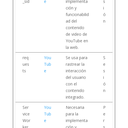
_sid
e
implementa
s
ción y
i
funcionabilid
ó
ad del
n
contenido
de video de
YouTube en
la web.
req
You
Se usa para
S
ues
Tub
rastrear la
e
ts
e
interacción
s
del usuario
i
con el
ó
contenido
n
integrado.
Ser
You
Necesaria
P
vice
Tub
para la
e
Wor
e
implementa
r
ker
ción y
s