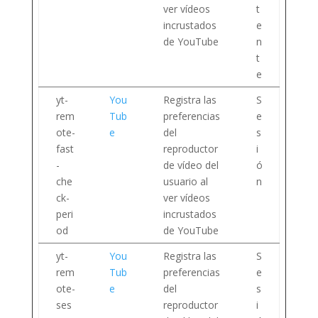
ver vídeos
t
incrustados
e
de YouTube
n
t
e
yt-
You
Registra las
S
rem
Tub
preferencias
e
ote-
e
del
s
fast
reproductor
i
-
de vídeo del
ó
che
usuario al
n
ck-
ver vídeos
peri
incrustados
od
de YouTube
yt-
You
Registra las
S
rem
Tub
preferencias
e
ote-
e
del
s
ses
reproductor
i